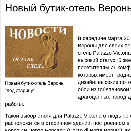
Новый бутик-отель Вероны
В середине марта 20
Вероны
для своих пе
отель Palazzo Victor
высокий статус “5 зв
посетителям 71 комф
которых имеет трад
дизайн: высокие пото
Новый бутик-отель Вероны
обои из гобеленовой 
"под старину"
драгоценных пород д
работы.
Такой выбор стиля для Palazzo Victoria отнюдь не
расположится в старинном здании, построенном в
Корсо ди Порто Борсари (Corso di Porta Borsari), в