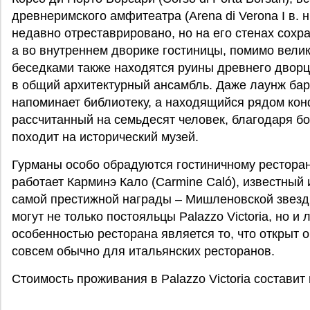
древнеримского амфитеатра (Arena di Verona I в. н
недавно отреставрировано, но на его стенах сохр
а во внутреннем дворике гостиницы, помимо вели
беседками также находятся руины древнего дворц
в общий архитектурный ансамбль. Даже лаунж бар
напоминает библиотеку, а находящийся рядом конфе
рассчитанный на семьдесят человек, благодаря б
походит на исторический музей.
Гурманы особо обрадуются гостиничному ресторан
работает Карминэ Кало (Carmine Caló), известный
самой престижной награды – Мишленовской звезды
могут не только постояльцы Palazzo Victoria, но и
особенностью ресторана является то, что открыт он
совсем обычно для итальянских ресторанов.
Стоимость проживания в Palazzo Victoria составит