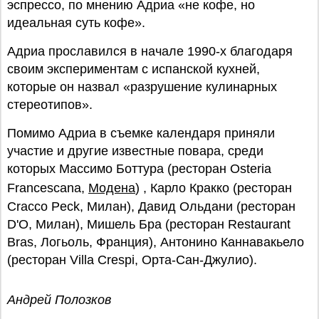
эспрессо, по мнению Адриа «не кофе, но
идеальная суть кофе».
Адриа прославился в начале 1990-х благодаря
своим экспериментам с испанской кухней,
которые он назвал «разрушение кулинарных
стереотипов».
Помимо Адриа в съемке календаря приняли
участие и другие известные повара, среди
которых Массимо Боттура (ресторан Osteria
Francescana,
Модена
) , Карло Кракко (ресторан
Cracco Peck, Милан), Давид Ольдани (ресторан
D'O, Милан), Мишель Бра (ресторан Restaurant
Bras, Логьоль, Франция), Антонино Каннавакьело
(ресторан Villa Crespi, Орта-Сан-Джулио).
Андрей Полозков