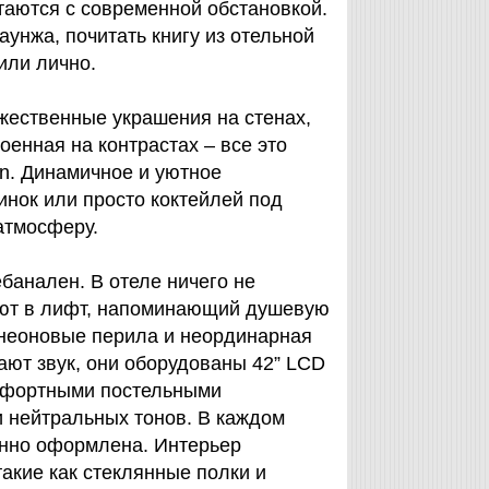
таются с современной обстановкой.
аунжа, почитать книгу из отельной
или лично.
ественные украшения на стенах,
оенная на контрастах – все это
n. Динамичное и уютное
нок или просто коктейлей под
атмосферу.
ебанален. В отеле ничего не
дают в лифт, напоминающий душевую
 неоновые перила и неординарная
ают звук, они оборудованы 42” LCD
омфортными постельными
 нейтральных тонов. В каждом
енно оформлена. Интерьер
акие как стеклянные полки и