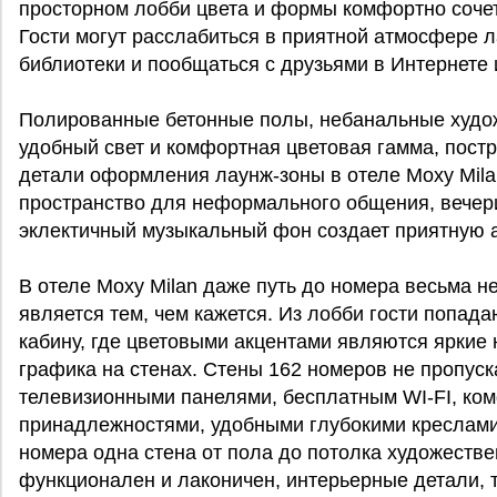
просторном лобби цвета и формы комфортно соче
Гости могут расслабиться в приятной атмосфере л
библиотеки и пообщаться с друзьями в Интернете 
Полированные бетонные полы, небанальные худож
удобный свет и комфортная цветовая гамма, постр
детали оформления лаунж-зоны в отеле Moxy Mila
пространство для неформального общения, вечери
эклектичный музыкальный фон создает приятную 
В отеле Moxy Milan даже путь до номера весьма н
является тем, чем кажется. Из лобби гости попа
кабину, где цветовыми акцентами являются яркие
графика на стенах. Стены 162 номеров не пропуск
телевизионными панелями, бесплатным WI-FI, к
принадлежностями, удобными глубокими креслами
номера одна стена от пола до потолка художеств
функционален и лаконичен, интерьерные детали, т