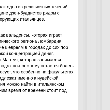
как одно из религиозных течений
щине дзен-буддистов рядом с
верующих итальянцев,
как вальденсы, которая играет
тического региона Ломбардия.
ие к евреям в городах до сих пор
кой концентрацией денег,
е Мантуя, которая занимается
родах по-прежнему остается более-
есует, что особенно на факультетах
адлежат именно к иудейской
ия можно найти в итальянском
ним время от времени стоит под