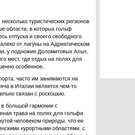
е несколько туристических регионов
ые области, в которых гольф
сь отпуска и своего свободного
алеко от лагуны на Адриатическом
ии, у подножия Доломитовых Альп,
го мест, где отдых на полях для
шенно особенное.
порта, часто им занимаются на
мяча в Италии является чем-то
ельно связан с роскошью.
 в большой гармонии с
ная трава на полях для гольфа
нутой человеком природы, что ее
янскими курортными областями, с