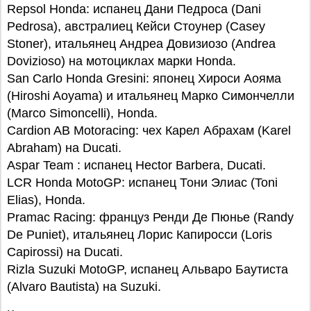
Repsol Honda: испанец Дани Педроса (Dani
Pedrosa), австралиец Кейси Стоунер (Casey
Stoner), итальянец Андреа Довизиозо (Andrea
Dovizioso) на мотоциклах марки Honda.
San Carlo Honda Gresini: японец Хироси Аояма
(Hiroshi Aoyama) и итальянец Марко Симончелли
(Marco Simoncelli), Honda.
Cardion AB Motoracing: чех Карел Абрахам (Karel
Abraham) на Ducati.
Aspar Team : испанец Hector Barbera, Ducati.
LCR Honda MotoGP: испанец Тони Элиас (Toni
Elias), Honda.
Pramac Racing: француз Ренди Де Пюнье (Randy
De Puniet), итальянец Лорис Капиросси (Loris
Capirossi) на Ducati.
Rizla Suzuki MotoGP, испанец Альваро Баутиста
(Alvaro Bautista) на Suzuki.