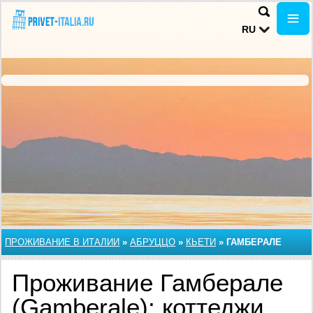
RU
ПРОЖИВАНИЕ В ИТАЛИИ
»
АБРУЦЦО
»
КЬЕТИ
»
ГАМБЕРАЛЕ
Проживание Гамберале
(Gamberale): коттеджи,