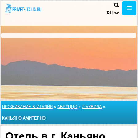
RU
ПРОЖИВАНИЕ В ИТАЛИИ
»
АБРУЦЦО
»
Л’АКВИЛА
»
КАНЬЯНО АМИТЕРНО
Отель в г. Каньяно