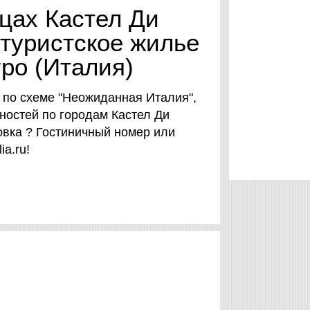
цах Кастел Ди
, туристское жилье
гро (Италия)
 по схеме "Неожиданная Италия",
ностей по городам Кастел Ди
овка ? Гостиничный номер или
lia.ru!