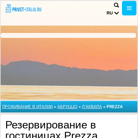
RU
ПРОЖИВАНИЕ В ИТАЛИИ
»
АБРУЦЦО
»
Л’АКВИЛА
»
PREZZA
Резервирование в
гостиницах Prezza,