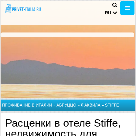
RU
ПРОЖИВАНИЕ В ИТАЛИИ
»
АБРУЦЦО
»
Л’АКВИЛА
»
STIFFE
Расценки в отеле Stiffe,
недвижимость для