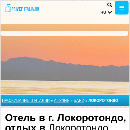
RU
ПРОЖИВАНИЕ В ИТАЛИИ
»
АПУЛИЯ
»
БАРИ
»
ЛОКОРОТОНДО
Отель в г. Локоротондо,
отдых в
Локоротондо