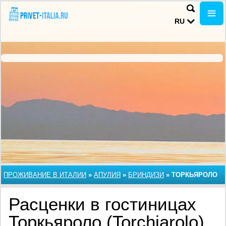
RU
ПРОЖИВАНИЕ В ИТАЛИИ
»
АПУЛИЯ
»
БРИНДИЗИ
»
ТОРКЬЯРОЛО
Расценки в гостиницах
Торкьяроло (Torchiarolo),