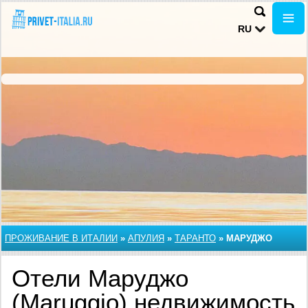
RU
ПРОЖИВАНИЕ В ИТАЛИИ
»
АПУЛИЯ
»
ТАРАНТО
»
МАРУДЖО
Отели Маруджо
(Maruggio) недвижимость