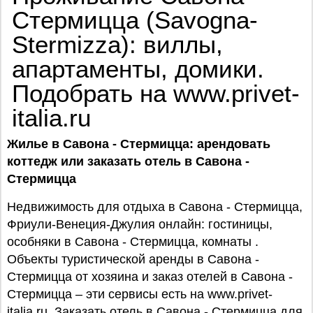
Стермицца (Savogna-
Stermizza): виллы,
апартаменты, домики.
Подобрать на www.privet-
italia.ru
Жилье в Савона - Стермицца: арендовать
коттедж или заказать отель в Савона -
Стермицца
Недвижимость для отдыха в Савона - Стермицца,
Фриули-Венеция-Джулия онлайн: гостиницы,
особняки в Савона - Стермицца, комнаты .
Объекты туристической аренды в Савона -
Стермицца от хозяина и заказ отелей в Савона -
Стермицца – эти сервисы есть на www.privet-
italia.ru. Заказать отель в Савона - Стермицца для