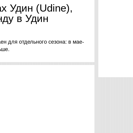
х Удин (Udine),
нду в Удин
ен для отдельного сезона: в мае-
ьше.