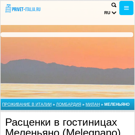
RU
ПРОЖИВАНИЕ В ИТАЛИИ
»
ЛОМБАРДИЯ
»
МИЛАН
»
МЕЛЕНЬЯНО
Расценки в гостиницах
Меленьяно (Melegnano),