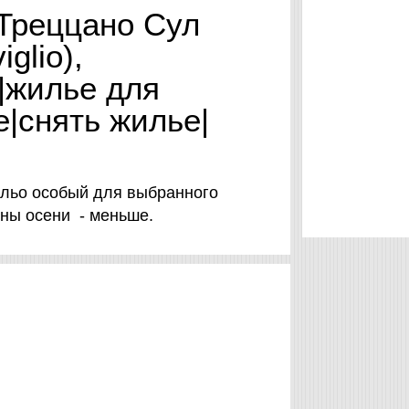
 Треццано Сул
glio),
|жилье для
е|снять жилье|
ильо особый для выбранного
ины осени - меньше.