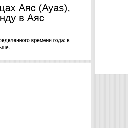
цах Аяс (Ayas),
нду в Аяс
ределенного времени года: в
ньше.