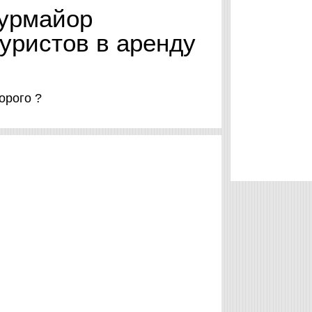
Курмайор
туристов в аренду
дорого ?