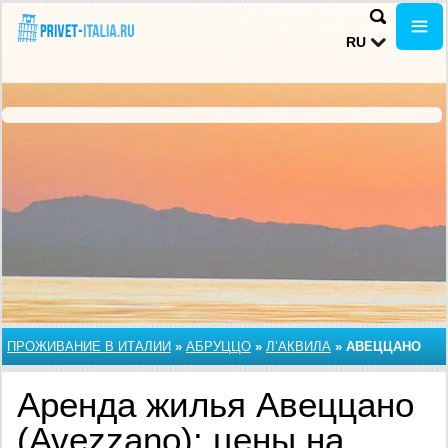
RU
ПРОЖИВАНИЕ В ИТАЛИИ
»
АБРУЦЦО
»
Л’АКВИЛА
»
АВЕЦЦАНО
Аренда жилья Авеццано
(Avezzano): цены на