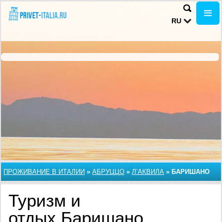
RU
ПРОЖИВАНИЕ В ИТАЛИИ
»
АБРУЦЦО
»
Л’АКВИЛА
»
БАРИШАНО
Туризм и
отдых Баришано