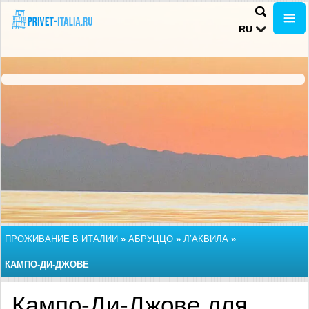
RU
ПРОЖИВАНИЕ В ИТАЛИИ
»
АБРУЦЦО
»
Л’АКВИЛА
»
КАМПО-ДИ-ДЖОВЕ
Кампо-Ди-Джове для