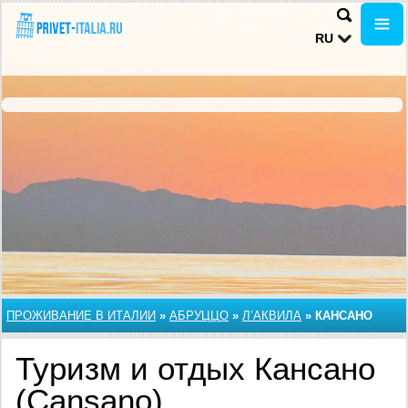
RU
ПРОЖИВАНИЕ В ИТАЛИИ
»
АБРУЦЦО
»
Л’АКВИЛА
»
КАНСАНО
Туризм и отдых Кансано
(Cansano)