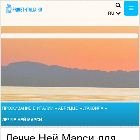
RU
ПРОЖИВАНИЕ В ИТАЛИИ
»
АБРУЦЦО
»
Л’АКВИЛА
»
ЛЕЧЧЕ НЕЙ МАРСИ
Лечче Ней Марси для