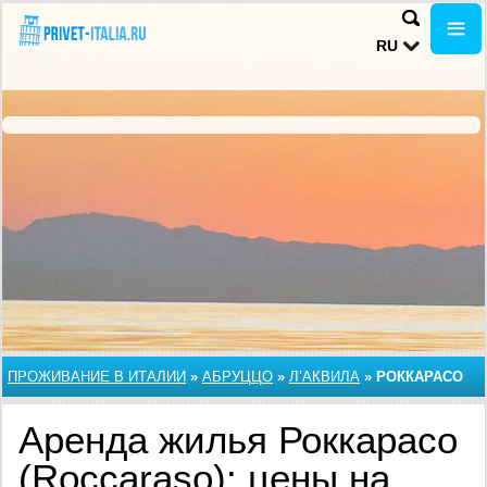
RU
ПРОЖИВАНИЕ В ИТАЛИИ
»
АБРУЦЦО
»
Л’АКВИЛА
»
РОККАРАСО
Аренда жилья Роккарасо
(Roccaraso): цены на