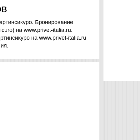
ов
артинсикуро. Бронирование
ro) на www.privet-italia.ru.
тинсикуро на www.privet-italia.ru
ия.