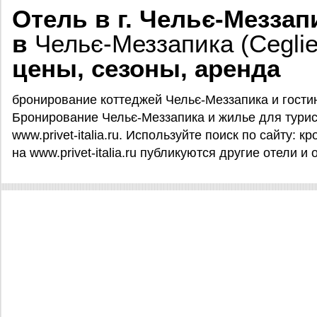
Отель в г. Чельє-Меззап
в
Чельє-Меззапика (Cegli
цены, сезоны, аренда
бронирование коттеджей Чельє-Меззапика и гости
Бронирование Чельє-Меззапика и жилье для турист
www.privet-italia.ru. Используйте поиск по сайту: 
на www.privet-italia.ru публикуются другие отели и