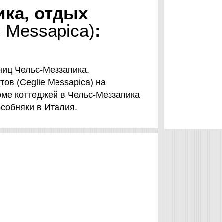
ика, отдых
e Messapica)
:
ниц Чельє-Меззапика.
ов (Ceglie Messapica) на
кроме коттеджей в Чельє-Меззапика
 особняки в Италия.