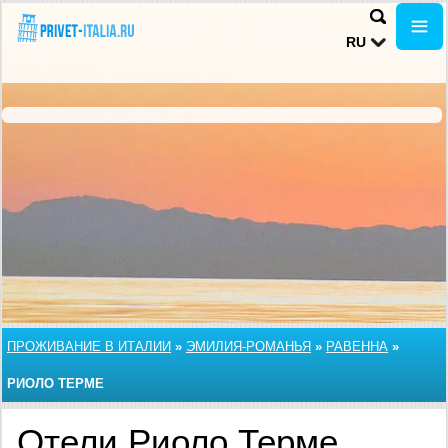
RU
ПРОЖИВАНИЕ В ИТАЛИИ
»
ЭМИЛИЯ-РОМАНЬЯ
»
РАВЕННА
»
РИОЛО ТЕРМЕ
Отели Риоло Терме