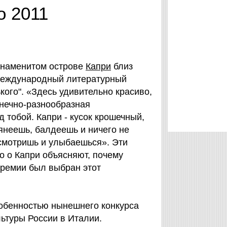
о 2011
 знаменитом острове
Капри
близ
международный литературный
кого". «Здесь удивительно красиво,
онечно-разнообразная
 тобой. Капри - кусок крошечный,
ьянеешь, балдеешь и ничего не
смотришь и улыбаешься». Эти
о о Капри объясняют, почему
ремии был выбран этот
Особенностью нынешнего конкурса
льтуры России в Италии.