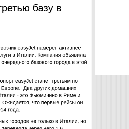
третью базу в
озчик easyJet намерен активнее
слуги в Италии. Компания объявила
 очередного базового города в этой
порт easyJet станет третьим по
 в Европе. Два других домашних
Италии - это Фьюмичино в Риме и
. Ожидается, что первые рейсы он
14 года.
ных городов не только в Италии, но
 перевезла через него 1,6