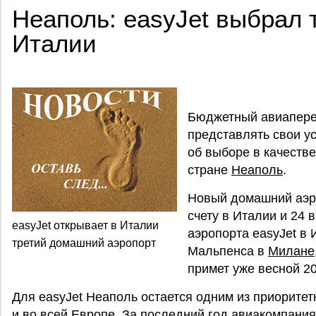
Неаполь: easyJet выбрал 
Италии
Бюджетный авиаперев
представлять свои у
об выборе в качестве
стране
Неаполь
.
Новый домашний аэро
счету в Италии и 24
easyJet открывает в Италии
аэропорта easyJet в 
третий домашний аэропорт
Мальпенса в
Милане
примет уже весной 20
Для easyJet Неаполь остается одним из приоритет
и во всей Европе. За последний год авиакомпания