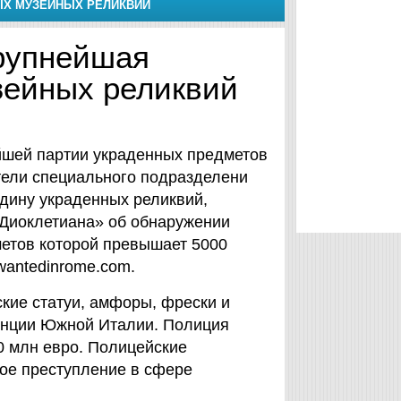
ЫХ МУЗЕЙНЫХ РЕЛИКВИЙ
рупнейшая
зейных реликвий
йшей партии украденных предметов
тели специального подразделени
дину украденных реликвий,
Диоклетиана» об обнаружении
метов которой превышает 5000
wantedinrome.com.
ские статуи, амфоры, фрески и
инции Южной Италии. Полиция
0 млн евро. Полицейские
ное преступление в сфере