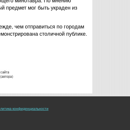
дающего минотавра. По мнению
й предмет мог быть украден из
ежде, чем отправиться по городам
емонстрирована столичной публике.
литика конфиденциальности