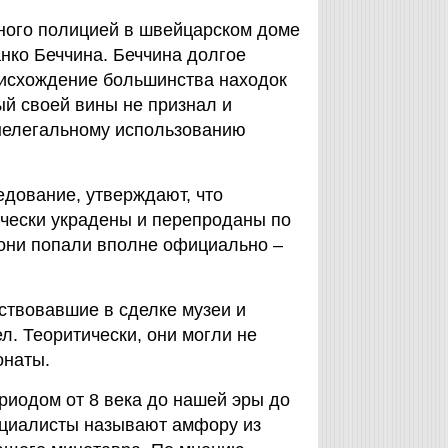
ного полицией в швейцарском доме
нко Беччина. Беччина долгое
оисхождение большинства находок
ый своей вины не признал и
 нелегальному использованию
дование, утверждают, что
ически украдены и перепроданы по
они попали вполне официально –
аствовавшие в сделке музеи и
. Теоритически, они могли не
онаты.
риодом от 8 века до нашей эры до
ециалисты называют амфору из