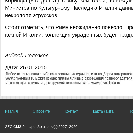
Коринфа (6 в. до н.э.), с рисунком Тесея, побеж
Министра по Культурному Наследию Италии данны
некрополя этруссков.
Стоит отметить, что Риму неожиданно повезло. Пр
южной Италии, коллекция украденных будет прод
Андрей Полозков
Дата: 26.01.2015
Италия
О проекте
Контакт
Карта сайта
По
SEO CMS Principal Solutions (c) 2007--2026