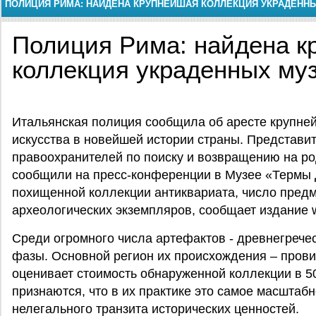
ПОЛИЦИЯ РИМА: НАЙДЕНА КРУПНЕЙШАЯ КОЛЛЕКЦИЯ УКРАДЕНН
Полиция Рима: найдена к
коллекция украденных му
Итальянская полиция сообщила об аресте крупне
искусства в новейшей истории страны. Представи
правоохранителей по поиску и возвращению на ро
сообщили на пресс-конференции в Музее «Термы 
похищенной коллекции антиквариата, число пред
археологических экземпляров, сообщает издание 
Среди огромного числа артефактов - древнегрече
фазы. Основной регион их происхождения – пров
оценивает стоимость обнаруженной коллекции в 5
признаются, что в их практике это самое масштаб
нелегального транзита исторических ценностей.