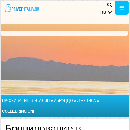
RU
ПРОЖИВАНИЕ В ИТАЛИИ
»
АБРУЦЦО
»
Л’АКВИЛА
»
COLLEBRINCIONI
Бронирование в