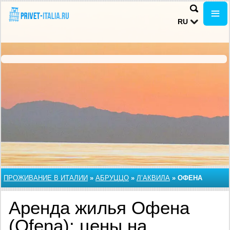
RU
ПРОЖИВАНИЕ В ИТАЛИИ
»
АБРУЦЦО
»
Л’АКВИЛА
»
ОФЕНА
Аренда жилья Офена
(Ofena): цены на