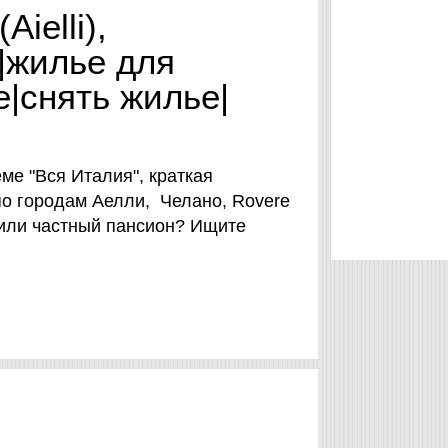
ielli),
|жилье для
е|снять жилье|
ме "Вся Италия", краткая
о городам Аелли, Челано, Rovere
 или частный пансион? Ищите