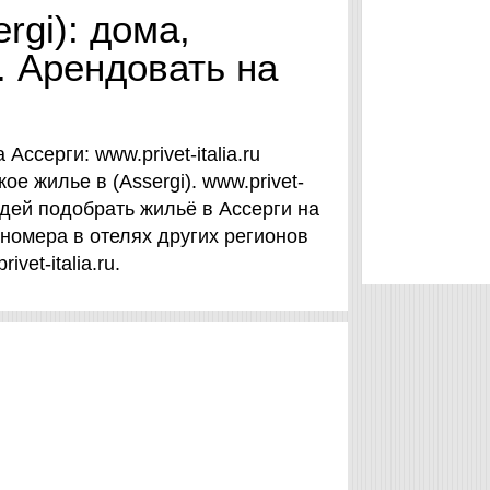
rgi): дома,
. Арендовать на
ссерги: www.privet-italia.ru
е жилье в (Assergi). www.privet-
юдей подобрать жильё в Ассерги на
номера в отелях других регионов
vet-italia.ru.